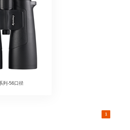
系列-56口径
1