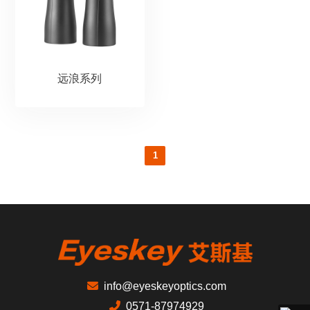
远浪系列
1
info@eyeskeyoptics.com
0571-87974929