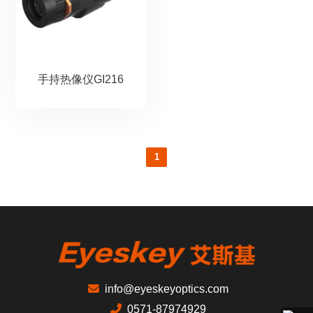
手持热像仪GI216
1
info@eyeskeyoptics.com
0571-87974929