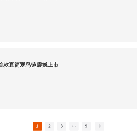
内首款直筒观鸟镜震撼上市
1
2
3
9