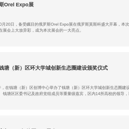
rel Expo展
—10月20日，备受瞩目的俄罗斯Orel Expo展在俄罗斯莫斯科盛大开幕，
在展会上大放异彩，成为本次展会的一大亮点。
钱塘（新）区环大学城创新生态圈建设颁奖仪式
6日下午，在钱塘（新）区创博中心举办了钱塘（新）区环大学城创新生态圈
、钱塘区区委书记及政府党组成员等重量级嘉宾，区内14所高校的领导
要时刻。