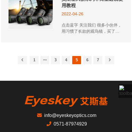
用教程
2022-04-26
点击蓝字 关注我们 很多小伙伴，
用习惯了长款的观鸟镜，买了艾
斯基这款不一样的观鸟镜不会使
用，其实呢单筒观鸟镜的使用方
法都是差不多的哈~ 今天来给大家
讲解下艾斯基天花板级别的望远
1
3
4
5
6
7
镜，天骄系列里的单筒平场是如
何使用的吧~巧思设计一：旋升眼
罩旋升设计的眼罩可以同时满足
戴眼镜和不戴眼睛的需求。 如果
你是戴眼镜的小伙伴，那么眼罩
就不用旋升哦，直接放到最底，
保持出厂设置就好； 如果你是不
戴眼睛的小伙伴，那么就可以根
据实际的情况调节旋升高度哦，
info@eyeskeyoptics.com
因为每个人的眉骨眼眶深浅也不
0571-87974929
一样，这个根据自己舒适度调节
哦。巧思设计二：调焦轮调节画