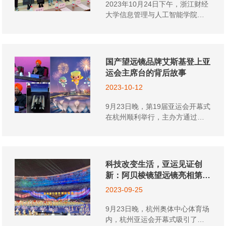
2023年10月24日下午，浙江财经
大学信息管理与人工智能学院举
办了一场“艾斯基—登峰”奖学金颁
奖仪式暨“数智钱潮”研究生论坛。
此次活动邀请了杭州艾斯基光学
仪器有限公司总经理王建平校
国产望远镜品牌艾斯基登上亚
友，以及学院师生代表出席，旨
运会主席台的背后故事
在鼓励更多的莘莘学子勇攀学术
2023-10-12
高峰，实现更大的人生价值。 在
会议开始时，信智学院党委委
9月23日晚，第19届亚运会开幕式
员、院长张帅首先致辞。他强调
在杭州顺利举行，主办方通过各
了学术追求对于学生的重要性，
种中国光电与人工智能技术让梦
并表示学院将一如既往地支持学
幻照进现实，为全世界的观众带
生在学术道路上不断进步。同
来了一场视觉盛宴。 而在万众瞩
时，他还对艾斯基光学仪器有限
目的主席台上，一款由纯国产光
公司表示了感谢，感谢其对学院
科技改变生活，亚运见证创
学技术打造的望远镜让在场的各
发展的支持。 随后，举行了浙江
新：阿贝棱镜望远镜亮相第
国领导人清晰见证亚运赛事中的
财经大学——艾斯基创新实践基
19届杭州亚运会主席台
2023-09-25
精彩瞬间。这不仅彰显了中国高
地授牌仪式。这一实践基地的成
端望远镜的智造水平，更展示了
立将为学生们提供更广阔的实践
9月23日晚，杭州奥体中心体育场
中国品牌的创新力量。 这一重要
和学习机会，进一步促进学院与
内，杭州亚运会开幕式吸引了来
事件引起了国内多家知名媒体的