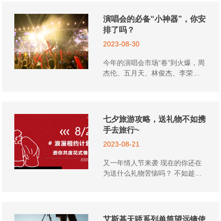
断努力创新，现在，您只需要线
题 展现真实色彩与锐利图像 还原
上填写维修订单，即可享受我们
每一处细节，精准辨识多样世界
演唱会的必备“小神器”，你安
的专业服务。 那么如何使用维修
FMC全宽带镀膜配合大出瞳直径
排了吗？
小程序呢？ 报修指南 01 打
设计 确保展现高对比成像的同时
2023-08-30
开微信，搜索并关注我们的官方
为眼睛提供更多光线 即使在阴天
微信公众号：Eyeskey艾斯基K
或傍晚弱光环境下 也能获得清晰
今年的演唱会市场“卷”到火爆，周
02 关注微信公众号后，点击底
视野，轻松捕捉精彩每一瞬 < 徒
杰伦、五月天、林俊杰、李荣
部菜单栏中的“维修申报”进入小程
步搭子 - 平场King > 像面平整丨
浩、薛之谦等各路大咖都在如火
序。 03 一键点击登录
视场开阔丨明亮通透 再适合徒步
如荼举办演唱会。 朋友圈的动态
04 阅读维修政策，页面设置为
露营不过了 休息的时候观察大自
不是在抢票，就是在抢票失败的
30秒倒计时，请认真仔细阅读，
然细节之美 旅途也便增添不少乐
路上。虽然演唱会门票价格不
以免耽误维修进度。 05 真
七夕旅游攻略，送礼物不如携
趣 人性化设计丨轻松对焦防尘防
菲，但是很多人觉得花“重金”看一
实填写维修信息，包括产品系列
手去旅行~
雾 人体工学设计丨手握不累手感
场演唱会非常值得。
型号、问题描述、购买平台等。
俱佳 全力打造户外极佳观赏体验
2023-08-21
确认信息无误后，点击“提交申
&nb...
请”。 06 系统将根据您填写
又一年情人节来袭 现在的你还在
的维修信息自动计算费用。 确认
为送什么礼物苦恼吗？ 不如趁此
价格无误后，点击支付。 若您对
机会 和喜欢的人去看最美的风景
价格存疑，可联系客服进行咨
# 浪漫相约攻略 # 请注意查收~
询。 07 邮寄产品，并在小
程序里填写物流单号。...
艾斯基天骄系列单筒望远镜使