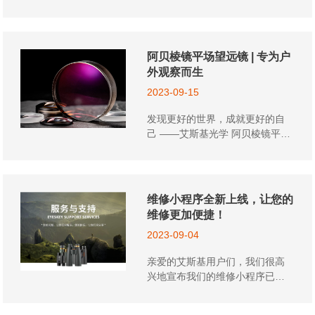
企业的合作。 授牌仪式结束后，
自亚洲各地的运动健儿以及亿万
关注和报道，其中包括网易新
杭州艾斯基光学仪器有限公司总
观众的目光，开幕式现场通过
闻、搜狐新闻、凤凰网财经、中
经理王建平校友发表了主题为“梦
VR、AR、裸眼3D等技术应用，
华网、中国青年军事网、大众体
想”的讲话。他以自己的求学经历
让梦幻照进现实，呈现中国美学
育网、青年创业网等。这些媒体
阿贝棱镜平场望远镜 | 专为户
为例，讲述了那段充满挑战与奋
内涵。
纷纷对艾斯基亮相亚运会主席台
外观察而生
斗的时光。为了实现自己的梦
的事件进行了报道，进一步扩大
想，王建平通过努力、实践和勇
2023-09-15
了艾斯基的品牌影响力。 多家媒
气等方式，克服重重困难、实现
体报道 作为一家国产望远镜品
发现更好的世界，成就更好的自
目标。他强调，人因梦想而伟
牌，艾斯基此次成功登陆亚运会
己 ——艾斯基光学 阿贝棱镜平场
大，以梦为马，不负韶华！ 因为
主席台，不仅彰显了其在国内市
望远镜 专为户外观察而生 延续传
他淋过雨，所以懂得为他人撑...
场的地位和影响力，更展示了其
统双目望远镜设计 实现传统工艺
积极拓展国际市场的决心和信
与现代科技的完美融合 以轻盈镁
心。相信在未来的日子里，艾斯
合金打造质感外壳 设计简约又不
维修小程序全新上线，让您的
基将继续秉持“以人为本、科技领
失格调 登峰造极的光学性能 提供
维修更加便捷！
先”的企业理念，不断创新和发
令人惊艳的观察体验 开启望远镜
展，为全球消费者带来更多优
2023-09-04
全新视界 世界 「近」在咫尺 搭载
质、高性能的望远镜产品。 原文
全球顶级Abbe Koenig Schmidt
亲爱的艾斯基用户们，我们很高
节选 五十多版手稿，只为将产品
Pechan ——蔡司专利棱镜系统
兴地宣布我们的维修小程序已经
做到极致 在亚运会筹办期间，亚
追求极限透光率水准 可谓“一朝拥
上线啦！ 为了给您带来更优质、
运会主办方从市面上的众多望远
有，别无所求” 采用专业级ED超
更便捷的维修服务体验，我们不
镜...
低色散镜片 有效解决色散色差问